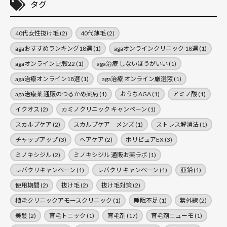
タグ
40代女性抜け毛
(2)
40代薄毛
(2)
agaおすすめランキング18選
(1)
agaオンラインクリニック 18選
(1)
agaオンライン 比較22
(1)
aga治療 しないほうがいい
(1)
aga治療オンライン18選
(1)
aga治療 オンライン厳選窓
(1)
aga治療薬 通販のつるかめ薬局
(1)
おうちAGA
(1)
アミノ酸
(1)
イクオス
(2)
カミノクリニック キャンペーン
(1)
スカルプケア
(2)
スカルプケア メンズ
(1)
ストレス解消法
(1)
チャップアップ
(3)
ヘアケア
(2)
ポリピュアEX
(3)
ミノキシジル
(2)
ミノキシジル 通販お薬ラボ
(1)
レバクリキャンペーン
(1)
レバクリ キャンペーン
(1)
亜鉛
(1)
使用期間
(2)
抜け毛
(2)
抜け毛対策
(2)
植毛クリニックアモースクリニック
(1)
睡眠不足
(1)
紫外線
(2)
美髪
(2)
育毛トニック
(1)
育毛剤
(17)
育毛剤ニューモ
(1)