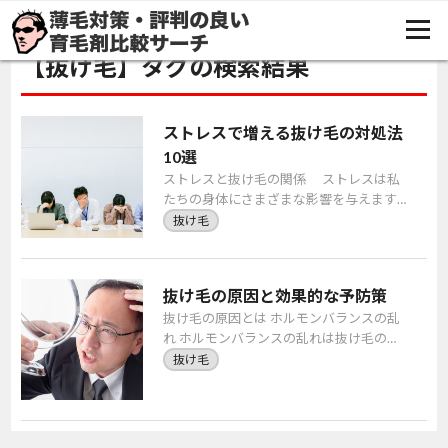
TOP
抜け毛
【抜け毛】タグの検索結果
ストレスで増える抜け毛の対処法
10選
ストレスと抜け毛の関係 ストレスは私
たちの身体にさまざまな影響を与えます
が、その中でも特に目立つのが抜け毛で
抜け毛
す。近年、ストレスによる抜け毛が増加
しており、多く […]
抜け毛の原因と効果的な予防策
抜け毛の原因とは ホルモンバランスの乱
れ ホルモンバランスの乱れは抜け毛の主
要な原因の一つです。特に女性では、妊
抜け毛
娠、出産、更年期などでホルモンの変動
があります。 […]