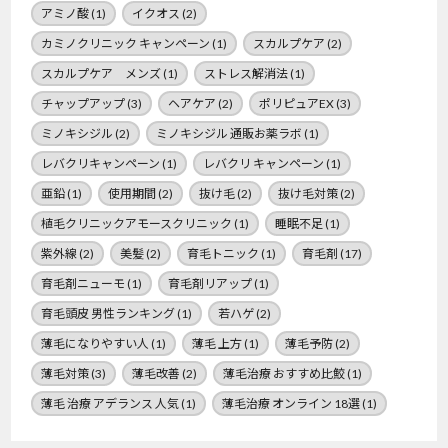
アミノ酸
(1)
イクオス
(2)
カミノクリニック キャンペーン
(1)
スカルプケア
(2)
スカルプケア メンズ
(1)
ストレス解消法
(1)
チャップアップ
(3)
ヘアケア
(2)
ポリピュアEX
(3)
ミノキシジル
(2)
ミノキシジル 通販お薬ラボ
(1)
レバクリキャンペーン
(1)
レバクリ キャンペーン
(1)
亜鉛
(1)
使用期間
(2)
抜け毛
(2)
抜け毛対策
(2)
植毛クリニックアモースクリニック
(1)
睡眠不足
(1)
紫外線
(2)
美髪
(2)
育毛トニック
(1)
育毛剤
(17)
育毛剤ニューモ
(1)
育毛剤リアップ
(1)
育毛頭皮 男性ランキング
(1)
若ハゲ
(2)
薄毛になりやすい人
(1)
薄毛 上方
(1)
薄毛予防
(2)
薄毛対策
(3)
薄毛改善
(2)
薄毛治療 おすすめ比鮫
(1)
薄毛 治療 アデランス 人気
(1)
薄毛治療 オンライン 18選
(1)