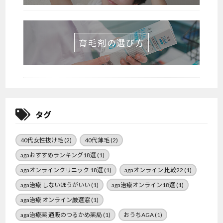
育毛剤の選び方
タグ
40代女性抜け毛
(2)
40代薄毛
(2)
agaおすすめランキング18選
(1)
agaオンラインクリニック 18選
(1)
agaオンライン 比較22
(1)
aga治療 しないほうがいい
(1)
aga治療オンライン18選
(1)
aga治療 オンライン厳選窓
(1)
aga治療薬 通販のつるかめ薬局
(1)
おうちAGA
(1)