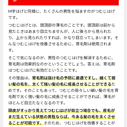
M字はげと同様に、たくさんの男性を悩ますのがつむじはげ
です。
つむじはげとは、頭頂部の薄毛のことです。頭頂部は前から
見たときはあまり目立ちませんが、人に後ろから見られた
り、上から見られたりすれば、かなり目立ってしまいます。そ
んなつむじはげを改善させるために、育毛剤は使用されま
す。
そこで気になるのが、男性のつむじはげを解消するために、
育毛剤は効果的なのかということでしょう。答えは、育毛剤
はつむじはげに有効だということです。
その理由は、
育毛剤は抜け毛の予防に最適ですし、細くて弱
い髪の毛を、太くて強い髪の毛に成長させることができる
た
めです。そのこともあって、つむじの弱々しい細い髪の毛を育
毛剤で太く強い髪の毛に成長させることができれば、薄毛が
ほとんど目立たなくなるのです。
頭皮がすっかり見えてつむじはげが目立つ場合でも、産毛が
まだ生えている状態の男性ならば、今ある髪の毛を太くさせ
ることが可能です。
そのため、つむじはげを改善することが