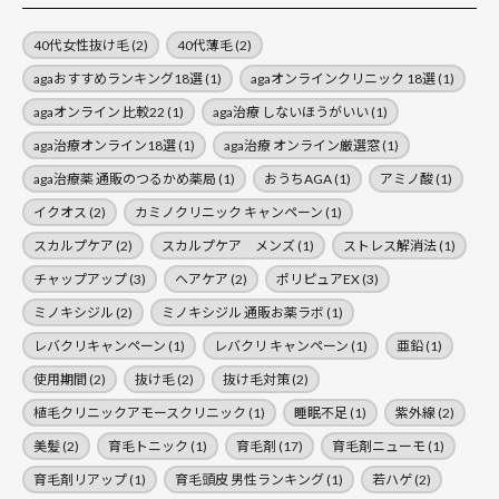
40代女性抜け毛
(2)
40代薄毛
(2)
agaおすすめランキング18選
(1)
agaオンラインクリニック 18選
(1)
agaオンライン 比較22
(1)
aga治療 しないほうがいい
(1)
aga治療オンライン18選
(1)
aga治療 オンライン厳選窓
(1)
aga治療薬 通販のつるかめ薬局
(1)
おうちAGA
(1)
アミノ酸
(1)
イクオス
(2)
カミノクリニック キャンペーン
(1)
スカルプケア
(2)
スカルプケア メンズ
(1)
ストレス解消法
(1)
チャップアップ
(3)
ヘアケア
(2)
ポリピュアEX
(3)
ミノキシジル
(2)
ミノキシジル 通販お薬ラボ
(1)
レバクリキャンペーン
(1)
レバクリ キャンペーン
(1)
亜鉛
(1)
使用期間
(2)
抜け毛
(2)
抜け毛対策
(2)
植毛クリニックアモースクリニック
(1)
睡眠不足
(1)
紫外線
(2)
美髪
(2)
育毛トニック
(1)
育毛剤
(17)
育毛剤ニューモ
(1)
育毛剤リアップ
(1)
育毛頭皮 男性ランキング
(1)
若ハゲ
(2)