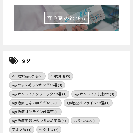
育毛剤の選び方
タグ
40代女性抜け毛
(2)
40代薄毛
(2)
agaおすすめランキング18選
(1)
agaオンラインクリニック 18選
(1)
agaオンライン 比較22
(1)
aga治療 しないほうがいい
(1)
aga治療オンライン18選
(1)
aga治療 オンライン厳選窓
(1)
aga治療薬 通販のつるかめ薬局
(1)
おうちAGA
(1)
アミノ酸
(1)
イクオス
(2)