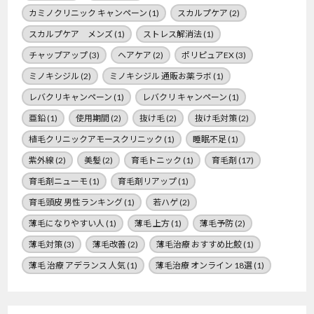
カミノクリニック キャンペーン
(1)
スカルプケア
(2)
スカルプケア メンズ
(1)
ストレス解消法
(1)
チャップアップ
(3)
ヘアケア
(2)
ポリピュアEX
(3)
ミノキシジル
(2)
ミノキシジル 通販お薬ラボ
(1)
レバクリキャンペーン
(1)
レバクリ キャンペーン
(1)
亜鉛
(1)
使用期間
(2)
抜け毛
(2)
抜け毛対策
(2)
植毛クリニックアモースクリニック
(1)
睡眠不足
(1)
紫外線
(2)
美髪
(2)
育毛トニック
(1)
育毛剤
(17)
育毛剤ニューモ
(1)
育毛剤リアップ
(1)
育毛頭皮 男性ランキング
(1)
若ハゲ
(2)
薄毛になりやすい人
(1)
薄毛 上方
(1)
薄毛予防
(2)
薄毛対策
(3)
薄毛改善
(2)
薄毛治療 おすすめ比鮫
(1)
薄毛 治療 アデランス 人気
(1)
薄毛治療 オンライン 18選
(1)