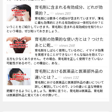
育毛剤に含まれる有効成分、どれが効
果的？...
views 285
育毛剤には数多くの成分が含まれていますが、薄毛
に最も効果的とされる有効成分は一体何なのか？と
いうことをご紹介していきます。 育毛剤に含まれる有効成分を知りたい
という場合、ぜひ知っておきましょう...
育毛剤の効果的な使い方とは？ つけた
あとに乾...
views 268
育毛剤をしばらく使用しているのに、イマイチ効果
を実感することができない！そんな悩みを抱えてい
る方も少なくありません。 その場合、育毛剤を正しく使用できていない
可能性があるので、この機会に、あな...
育毛剤における医薬品と医薬部外品の
違いとは？...
views 132
育毛剤における医薬品と医薬部外品の違いについて
詳しく解説していくので、2つの違いと主な特徴を
把握できるようにしましょう。 簡単に言うと、発毛剤は医薬品、育毛剤
は医薬部外品と覚えておくのが良いで...