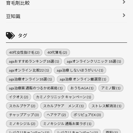
育毛剤比較
豆知識
タグ
40代女性抜け毛
(2)
40代薄毛
(2)
agaおすすめランキング18選
(1)
agaオンラインクリニック 18選
(1)
agaオンライン 比較22
(1)
aga治療 しないほうがいい
(1)
aga治療オンライン18選
(1)
aga治療 オンライン厳選窓
(1)
aga治療薬 通販のつるかめ薬局
(1)
おうちAGA
(1)
アミノ酸
(1)
イクオス
(2)
カミノクリニック キャンペーン
(1)
スカルプケア
(2)
スカルプケア メンズ
(1)
ストレス解消法
(1)
チャップアップ
(3)
ヘアケア
(2)
ポリピュアEX
(3)
ミノキシジル
(2)
ミノキシジル 通販お薬ラボ
(1)
レバクリキャンペーン
(1)
レバクリ キャンペーン
(1)
亜鉛
(1)