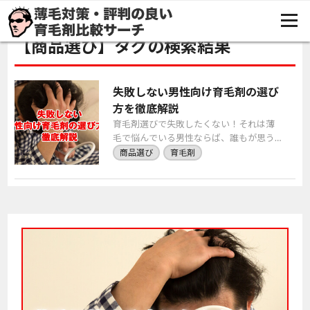
TOP
商品選び
【商品選び】タグの検索結果
失敗しない男性向け育毛剤の選び
方を徹底解説
育毛剤選びで失敗したくない！それは薄
毛で悩んでいる男性ならば、誰もが思う
ことです。 そこで、この記事では失敗し
商品選び
育毛剤
ない男性向け育毛剤の選び方を徹底解説
していきます。 […]