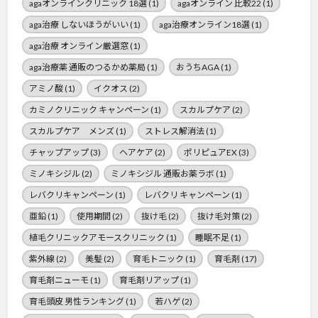
agaオンラインクリニック 18選
(1)
agaオンライン 比較22
(1)
aga治療 しないほうがいい
(1)
aga治療オンライン18選
(1)
aga治療 オンライン厳選窓
(1)
aga治療薬 通販のつるかめ薬局
(1)
おうちAGA
(1)
アミノ酸
(1)
イクオス
(2)
カミノクリニック キャンペーン
(1)
スカルプケア
(2)
スカルプケア メンズ
(1)
ストレス解消法
(1)
チャップアップ
(3)
ヘアケア
(2)
ポリピュアEX
(3)
ミノキシジル
(2)
ミノキシジル 通販お薬ラボ
(1)
レバクリキャンペーン
(1)
レバクリ キャンペーン
(1)
亜鉛
(1)
使用期間
(2)
抜け毛
(2)
抜け毛対策
(2)
植毛クリニックアモースクリニック
(1)
睡眠不足
(1)
紫外線
(2)
美髪
(2)
育毛トニック
(1)
育毛剤
(17)
育毛剤ニューモ
(1)
育毛剤リアップ
(1)
育毛頭皮 男性ランキング
(1)
若ハゲ
(2)