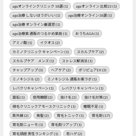
agaオンラインクリニック 18選
(1)
agaオンライン 比較22
(1)
aga治療 しないほうがいい
(1)
aga治療オンライン18選
(1)
aga治療 オンライン厳選窓
(1)
aga治療薬 通販のつるかめ薬局
(1)
おうちAGA
(1)
アミノ酸
(1)
イクオス
(2)
カミノクリニック キャンペーン
(1)
スカルプケア
(2)
スカルプケア メンズ
(1)
ストレス解消法
(1)
チャップアップ
(3)
ヘアケア
(2)
ポリピュアEX
(3)
ミノキシジル
(2)
ミノキシジル 通販お薬ラボ
(1)
レバクリキャンペーン
(1)
レバクリ キャンペーン
(1)
亜鉛
(1)
使用期間
(2)
抜け毛
(2)
抜け毛対策
(2)
植毛クリニックアモースクリニック
(1)
睡眠不足
(1)
紫外線
(2)
美髪
(2)
育毛トニック
(1)
育毛剤
(17)
育毛剤ニューモ
(1)
育毛剤リアップ
(1)
育毛頭皮 男性ランキング
(1)
若ハゲ
(2)