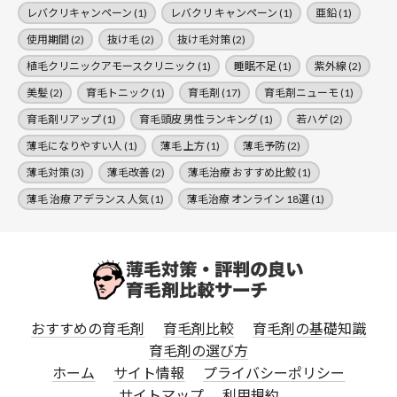
レバクリキャンペーン
(1)
レバクリ キャンペーン
(1)
亜鉛
(1)
使用期間
(2)
抜け毛
(2)
抜け毛対策
(2)
植毛クリニックアモースクリニック
(1)
睡眠不足
(1)
紫外線
(2)
美髪
(2)
育毛トニック
(1)
育毛剤
(17)
育毛剤ニューモ
(1)
育毛剤リアップ
(1)
育毛頭皮 男性ランキング
(1)
若ハゲ
(2)
薄毛になりやすい人
(1)
薄毛 上方
(1)
薄毛予防
(2)
薄毛対策
(3)
薄毛改善
(2)
薄毛治療 おすすめ比鮫
(1)
薄毛 治療 アデランス 人気
(1)
薄毛治療 オンライン 18選
(1)
おすすめの育毛剤
育毛剤比較
育毛剤の基礎知識
育毛剤の選び方
ホーム
サイト情報
プライバシーポリシー
サイトマップ
利用規約