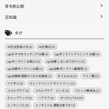
育毛剤比較
豆知識
タグ
40代女性抜け毛
(2)
40代薄毛
(2)
agaおすすめランキング18選
(1)
agaオンラインクリニック 18選
(1)
agaオンライン 比較22
(1)
aga治療 しないほうがいい
(1)
aga治療オンライン18選
(1)
aga治療 オンライン厳選窓
(1)
aga治療薬 通販のつるかめ薬局
(1)
おうちAGA
(1)
アミノ酸
(1)
イクオス
(2)
カミノクリニック キャンペーン
(1)
スカルプケア
(2)
スカルプケア メンズ
(1)
ストレス解消法
(1)
チャップアップ
(3)
ヘアケア
(2)
ポリピュアEX
(3)
ミノキシジル
(2)
ミノキシジル 通販お薬ラボ
(1)