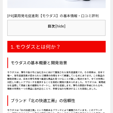
[PR]薬用発毛促進剤【モウダス】の基本情報・口コミ評判
[
hide
]
目次
1. モウダスとは何か？
モウダスの基本概要と開発背景
モウダスは、薄毛や抜け毛に悩む方々に向けて開発された発毛促進剤です。その特徴は、日本で
唯一、発毛促進効果が認められた13種類の作用をすべて網羅している点にあります。この製品の
開発背景には、日本の育毛市場で最適な商品を見つけることが難しい現状があり、全ての作用に
対応した新しいアプローチを提供することを目的に開発が進められました。 モウダスは、薬用成
分を活用して頭皮と髪の健康をサポートし、発毛を促進します。薄毛の原因が多岐にわたる中、
複数の作用を一つの商品に詰め込むことで、多様な悩みを解決することを目指しました。
ブランド『北の快適工房』の信頼性
モウダスは『北の快適工房』という信頼あるブランドにより展開されています。このブランド