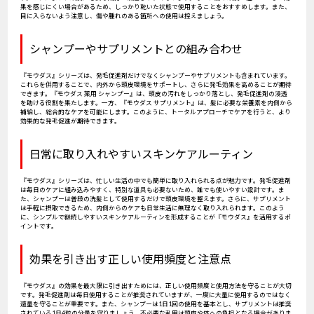
果を感じにくい場合があるため、しっかり乾いた状態で使用することをおすすめします。また、
目に入らないよう注意し、傷や腫れのある箇所への使用は控えましょう。
シャンプーやサプリメントとの組み合わせ
『モウダス』シリーズは、発毛促進剤だけでなくシャンプーやサプリメントも含まれています。
これらを併用することで、内外から頭皮環境をサポートし、さらに発毛効果を高めることが期待
できます。『モウダス 薬用 シャンプー』は、頭皮の汚れをしっかり落とし、発毛促進剤の浸透
を助ける役割を果たします。一方、『モウダス サプリメント』は、髪に必要な栄養素を内側から
補給し、総合的なケアを可能にします。このように、トータルアプローチでケアを行うと、より
効果的な発毛促進が期待できます。
日常に取り入れやすいスキンケアルーティン
『モウダス』シリーズは、忙しい生活の中でも簡単に取り入れられる点が魅力です。発毛促進剤
は毎日のケアに組み込みやすく、特別な道具も必要ないため、誰でも使いやすい設計です。ま
た、シャンプーは普段の洗髪として使用するだけで頭皮環境を整えます。さらに、サプリメント
は手軽に摂取できるため、内側からのケアも日常生活に無理なく取り入れられます。このよう
に、シンプルで継続しやすいスキンケアルーティンを形成することが『モウダス』を活用するポ
イントです。
効果を引き出す正しい使用頻度と注意点
『モウダス』の効果を最大限に引き出すためには、正しい使用頻度と使用方法を守ることが大切
です。発毛促進剤は毎日使用することが推奨されていますが、一度に大量に使用するのではなく
適量を守ることが重要です。また、シャンプーは1日1回の使用を基本とし、サプリメントは推奨
されている1日4粒の分量を守りましょう。不必要な乱用は頭皮や体への負担となる場合がありま