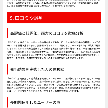
すので、注意が必要です。さらに、製品購入時の注意事項やパッチテストの情報を事前に確認
し、自身の頭皮や体質に合った使い方で安心してお使いいただけます。
5. 口コミや評判
高評価と低評価、両方の口コミを徹底分析
『モウダス』は多くのユーザーから注目を集めており、口コミではその効果や使用感について多
岐にわたる意見が見られます。高評価の口コミでは、「髪のボリュームが増えた」「頭皮が健康
になった」といった発毛促進剤としての成果を実感する声が多く見られます。一方で低評価の声
では、「効果を感じるまでに時間がかかる」「価格が高めで継続が難しい」といった意見も寄せ
られています。このように、使用者それぞれの感じ方や期待値によって評価は異なりますが、そ
れでも『モウダス』の効果を支持する多くの声が全体的な評価を高めています。
発毛効果を実感した人の体験談
『モウダス』を使用して発毛効果を実感したユーザーは、「髪が細くなってきたと感じていた部
分にも新しい毛が生え始めた」「抜け毛が明らかに減り、安心してケアが続けられる」といった
前向きな感想を述べています。また、頭皮マッサージと組み合わせて使用することで、「髪の成
長がさらに促された気がする」との声も見られます。特に、他の発毛促進剤では満足できなかっ
たユーザーから支持されている点も『モウダス』の魅力を物語っています。
長期間使用したユーザーの声