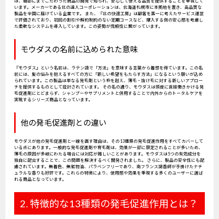
は、細部にまでこだわった商品の開発で知られ、安心して使える品質を提供することを重視して
います。メーカーである北の達人コーポレーションは、北海道札幌市に本拠地を置き、高品質な
製品を全国に届けている企業です。 また、『北の快適工房』は顧客を第一に考えたサービス運営
で評価されており、初回の割引や解約制約のない定期コースなど、購入する側の安心感を考慮し
た柔軟なシステムを導入しています。この姿勢が信頼性に繋がっています。
モウダスの名前に込められた意味
『モウダス』という名前は、ラテン語で「方法」を意味する言葉から着想を得ています。この名
前には、髪の悩みを抱えるすべての方に「新しい希望をもたらす方法」になるという願いが込め
られています。この製品は単なる発毛剤という枠を超え、薄毛・抜け毛に対する新しいアプロー
チを提供するものとして設計されています。 その名の通り、モウダスは頭皮に直接働きかける発
毛促進剤にとどまらず、シャンプーやサプリメントと併用することで内外からのトータルケアを
実現するシリーズ商品となっています。
他の発毛促進剤との違い
モウダスが他の発毛促進剤と一線を画す理由は、その13種類の発毛促進作用をすべてカバーして
いる点にあります。一般的な発毛促進剤や育毛剤は、効果が一部に限定されることが多いため、
薄毛の原因が多岐にわたる場合には対応が難しいことがあります。モウダスは5つの有効成分を
独自に配合することで、この問題を解決するべく開発されました。 さらに、製品の安全性にも配
慮されています。無着色、無鉱物油、パラベンフリーであり、南フランス調香師が手掛けたナチ
ュラルな香りも好評です。これらの特徴により、使用感や効果を重視する多くのユーザーに選ば
れる商品となっています。
2. 特徴的な13種類の発毛促進作用とは？