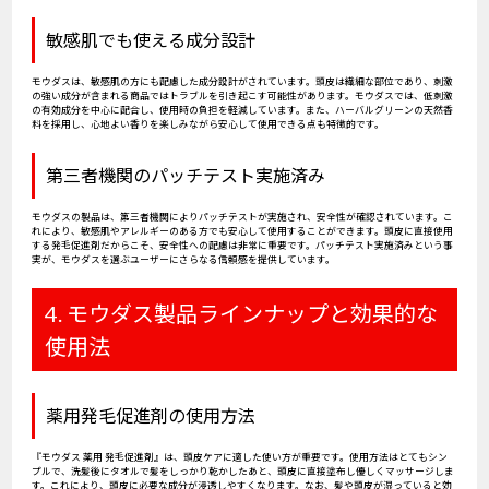
敏感肌でも使える成分設計
モウダスは、敏感肌の方にも配慮した成分設計がされています。頭皮は繊細な部位であり、刺激
の強い成分が含まれる商品ではトラブルを引き起こす可能性があります。モウダスでは、低刺激
の有効成分を中心に配合し、使用時の負担を軽減しています。また、ハーバルグリーンの天然香
料を採用し、心地よい香りを楽しみながら安心して使用できる点も特徴的です。
第三者機関のパッチテスト実施済み
モウダスの製品は、第三者機関によりパッチテストが実施され、安全性が確認されています。こ
れにより、敏感肌やアレルギーのある方でも安心して使用することができます。頭皮に直接使用
する発毛促進剤だからこそ、安全性への配慮は非常に重要です。パッチテスト実施済みという事
実が、モウダスを選ぶユーザーにさらなる信頼感を提供しています。
4. モウダス製品ラインナップと効果的な
使用法
薬用発毛促進剤の使用方法
『モウダス 薬用 発毛促進剤』は、頭皮ケアに適した使い方が重要です。使用方法はとてもシン
プルで、洗髪後にタオルで髪をしっかり乾かしたあと、頭皮に直接塗布し優しくマッサージしま
す。これにより、頭皮に必要な成分が浸透しやすくなります。なお、髪や頭皮が湿っていると効