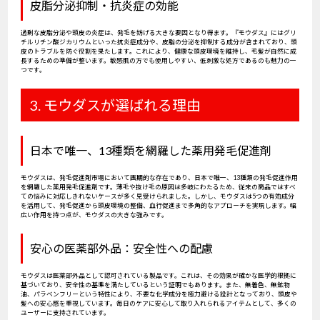
皮脂分泌抑制・抗炎症の効能
過剰な皮脂分泌や頭皮の炎症は、発毛を妨げる大きな要因となり得ます。『モウダス』にはグリ
チルリチン酸ジカリウムといった抗炎症成分や、皮脂の分泌を抑制する成分が含まれており、頭
皮のトラブルを防ぐ役割を果たします。これにより、健康な頭皮環境を維持し、毛髪が自然に成
長するための準備が整います。敏感肌の方でも使用しやすい、低刺激な処方であるのも魅力の一
つです。
3. モウダスが選ばれる理由
日本で唯一、13種類を網羅した薬用発毛促進剤
モウダスは、発毛促進剤市場において画期的な存在であり、日本で唯一、13種類の発毛促進作用
を網羅した薬用発毛促進剤です。薄毛や抜け毛の原因は多岐にわたるため、従来の商品ではすべ
ての悩みに対応しきれないケースが多く見受けられました。しかし、モウダスは5つの有効成分
を活用して、発毛促進から頭皮環境の整備、血行促進まで多角的なアプローチを実現します。幅
広い作用を持つ点が、モウダスの大きな強みです。
安心の医薬部外品：安全性への配慮
モウダスは医薬部外品として認可されている製品です。これは、その効果が確かな医学的根拠に
基づいており、安全性の基準を満たしているという証明でもあります。また、無着色、無鉱物
油、パラベンフリーという特性により、不要な化学成分を極力避ける設計となっており、頭皮や
髪への安心感を重視しています。毎日のケアに安心して取り入れられるアイテムとして、多くの
ユーザーに支持されています。