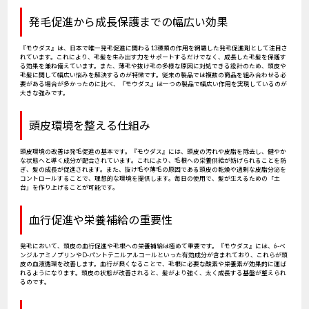
発毛促進から成長保護までの幅広い効果
『モウダス』は、日本で唯一発毛促進に関わる13種類の作用を網羅した発毛促進剤として注目さ
れています。これにより、毛髪を生み出す力をサポートするだけでなく、成長した毛髪を保護す
る効果を兼ね備えています。また、薄毛や抜け毛の多様な原因に対処できる設計のため、頭皮や
毛髪に関して幅広い悩みを解決するのが特徴です。従来の製品では複数の商品を組み合わせる必
要がある場合が多かったのに比べ、『モウダス』は一つの製品で幅広い作用を実現しているのが
大きな強みです。
頭皮環境を整える仕組み
頭皮環境の改善は発毛促進の基本です。『モウダス』には、頭皮の汚れや皮脂を除去し、健やか
な状態へと導く成分が配合されています。これにより、毛根への栄養供給が妨げられることを防
ぎ、髪の成長が促進されます。また、抜け毛や薄毛の原因である頭皮の乾燥や過剰な皮脂分泌を
コントロールすることで、理想的な環境を提供します。毎日の使用で、髪が生えるための「土
台」を作り上げることが可能です。
血行促進や栄養補給の重要性
発毛において、頭皮の血行促進や毛根への栄養補給は極めて重要です。『モウダス』には、6-ベ
ンジルアミノプリンやD-パントテニルアルコールといった有効成分が含まれており、これらが頭
皮の血液循環を改善します。血行が良くなることで、毛根に必要な酸素や栄養素が効果的に運ば
れるようになります。頭皮の状態が改善されると、髪がより強く、太く成長する基盤が整えられ
るのです。