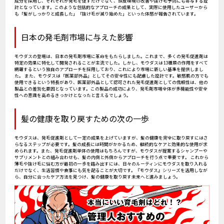
成分を採用し、それぞれが発毛を促すだけでなく、頭皮環境の改善や抜け毛予防にも寄与する設
計となっています。このような包括的なアプローチの成果として、実際に使用したユーザーから
も「髪がしっかりと成長した」「抜け毛が減り始めた」といった体感が報告されています。
日本の発毛剤市場に与えた影響
モウダスの登場は、日本の発毛剤市場に革命をもたらしました。これまで、多くの発毛促進剤は
特定の効果に特化して開発されることが主流でした。しかし、モウダスは13種類の作用をすべて
網羅するという独自のアプローチを採用しており、これにより市場に新しい基準を提供しまし
た。 また、モウダスは「医薬部外品」としてその安全性にも配慮した設計です。敏感肌の方でも
使用できるという特長があり、医薬部外品として認可された発毛促進剤としての信頼性は、他の
製品との差別化要因となっています。この製品の成功により、発毛剤市場全体が多機能性や安全
性への意識を高めるきっかけとなったと言えるでしょう。
髪の健康を取り戻すための次の一歩
モウダスは、発毛促進剤として一定の成果を上げていますが、髪の健康を完全に取り戻すにはさ
らなるステップが必要です。髪の成長には時間がかかるため、継続的なケアと効果的な使用が求
められます。また、発毛促進剤単体の使用はもちろんですが、モウダスが提案するシャンプーや
サプリメントとの組み合わせも、髪の内側と外側からアプローチを行う点で重要です。 これから
薄毛や抜け毛に悩む方が最初の一歩を踏み出すには、日々のルーティンにモウダスを取り入れる
だけでなく、生活習慣や食事にも気を配ることが大切です。『モウダス』シリーズを活用しなが
ら、自分に合ったケア方法を見つけ、髪の健康を取り戻す未来へと進みましょう。