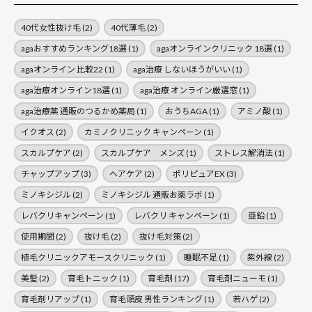
40代女性抜け毛
(2)
40代薄毛
(2)
agaおすすめランキング18選
(1)
agaオンラインクリニック 18選
(1)
agaオンライン 比較22
(1)
aga治療 しないほうがいい
(1)
aga治療オンライン18選
(1)
aga治療 オンライン厳選窓
(1)
aga治療薬 通販のつるかめ薬局
(1)
おうちAGA
(1)
アミノ酸
(1)
イクオス
(2)
カミノクリニック キャンペーン
(1)
スカルプケア
(2)
スカルプケア メンズ
(1)
ストレス解消法
(1)
チャップアップ
(3)
ヘアケア
(2)
ポリピュアEX
(3)
ミノキシジル
(2)
ミノキシジル 通販お薬ラボ
(1)
レバクリキャンペーン
(1)
レバクリ キャンペーン
(1)
亜鉛
(1)
使用期間
(2)
抜け毛
(2)
抜け毛対策
(2)
植毛クリニックアモースクリニック
(1)
睡眠不足
(1)
紫外線
(2)
美髪
(2)
育毛トニック
(1)
育毛剤
(17)
育毛剤ニューモ
(1)
育毛剤リアップ
(1)
育毛頭皮 男性ランキング
(1)
若ハゲ
(2)