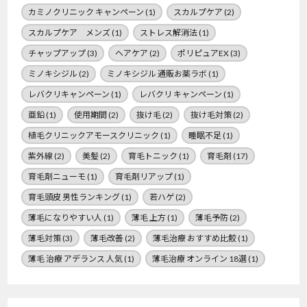
カミノクリニック キャンペーン
(1)
スカルプケア
(2)
スカルプケア メンズ
(1)
ストレス解消法
(1)
チャップアップ
(3)
ヘアケア
(2)
ポリピュアEX
(3)
ミノキシジル
(2)
ミノキシジル 通販お薬ラボ
(1)
レバクリキャンペーン
(1)
レバクリ キャンペーン
(1)
亜鉛
(1)
使用期間
(2)
抜け毛
(2)
抜け毛対策
(2)
植毛クリニックアモースクリニック
(1)
睡眠不足
(1)
紫外線
(2)
美髪
(2)
育毛トニック
(1)
育毛剤
(17)
育毛剤ニューモ
(1)
育毛剤リアップ
(1)
育毛頭皮 男性ランキング
(1)
若ハゲ
(2)
薄毛になりやすい人
(1)
薄毛 上方
(1)
薄毛予防
(2)
薄毛対策
(3)
薄毛改善
(2)
薄毛治療 おすすめ比鮫
(1)
薄毛 治療 アデランス 人気
(1)
薄毛治療 オンライン 18選
(1)