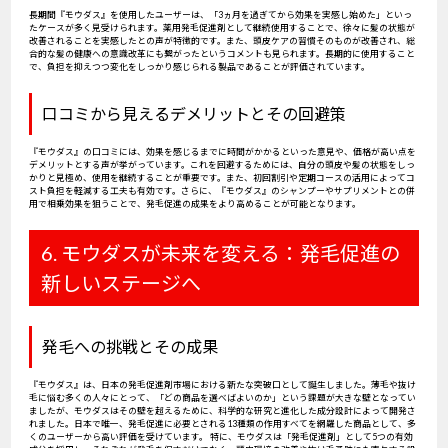
長期間『モウダス』を使用したユーザーは、「3ヵ月を過ぎてから効果を実感し始めた」といっ
たケースが多く見受けられます。薬用発毛促進剤として継続使用することで、徐々に髪の状態が
改善されることを実感したとの声が特徴的です。また、頭皮ケアの習慣そのものが改善され、総
合的な髪の健康への意識改革にも繋がったというコメントも見られます。長期的に使用すること
で、負担を抑えつつ変化をしっかり感じられる製品であることが評価されています。
口コミから見えるデメリットとその回避策
『モウダス』の口コミには、効果を感じるまでに時間がかかるといった意見や、価格が高い点を
デメリットとする声が挙がっています。これを回避するためには、自分の頭皮や髪の状態をしっ
かりと見極め、使用を継続することが重要です。また、初回割引や定期コースの活用によってコ
スト負担を軽減する工夫も有効です。さらに、『モウダス』のシャンプーやサプリメントとの併
用で相乗効果を狙うことで、発毛促進の成果をより高めることが可能となります。
6. モウダスが未来を変える：発毛促進の
新しいステージへ
発毛への挑戦とその成果
『モウダス』は、日本の発毛促進剤市場における新たな突破口として誕生しました。薄毛や抜け
毛に悩む多くの人々にとって、「どの商品を選べばよいのか」という課題が大きな壁となってい
ましたが、モウダスはその壁を超えるために、科学的な研究と進化した成分設計によって開発さ
れました。日本で唯一、発毛促進に必要とされる13種類の作用すべてを網羅した商品として、多
くのユーザーから高い評価を受けています。 特に、モウダスは「発毛促進剤」として5つの有効