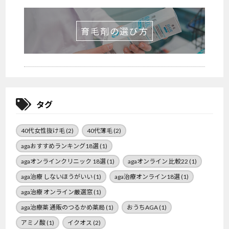
育毛剤の選び方
タグ
40代女性抜け毛
(2)
40代薄毛
(2)
agaおすすめランキング18選
(1)
agaオンラインクリニック 18選
(1)
agaオンライン 比較22
(1)
aga治療 しないほうがいい
(1)
aga治療オンライン18選
(1)
aga治療 オンライン厳選窓
(1)
aga治療薬 通販のつるかめ薬局
(1)
おうちAGA
(1)
アミノ酸
(1)
イクオス
(2)