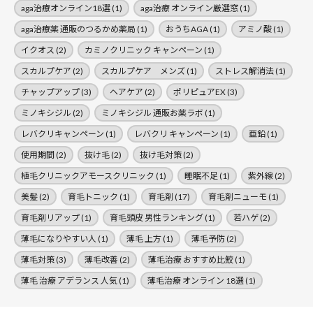
aga治療オンライン18選
(1)
aga治療 オンライン厳選窓
(1)
aga治療薬 通販のつるかめ薬局
(1)
おうちAGA
(1)
アミノ酸
(1)
イクオス
(2)
カミノクリニック キャンペーン
(1)
スカルプケア
(2)
スカルプケア メンズ
(1)
ストレス解消法
(1)
チャップアップ
(3)
ヘアケア
(2)
ポリピュアEX
(3)
ミノキシジル
(2)
ミノキシジル 通販お薬ラボ
(1)
レバクリキャンペーン
(1)
レバクリ キャンペーン
(1)
亜鉛
(1)
使用期間
(2)
抜け毛
(2)
抜け毛対策
(2)
植毛クリニックアモースクリニック
(1)
睡眠不足
(1)
紫外線
(2)
美髪
(2)
育毛トニック
(1)
育毛剤
(17)
育毛剤ニューモ
(1)
育毛剤リアップ
(1)
育毛頭皮 男性ランキング
(1)
若ハゲ
(2)
薄毛になりやすい人
(1)
薄毛 上方
(1)
薄毛予防
(2)
薄毛対策
(3)
薄毛改善
(2)
薄毛治療 おすすめ比鮫
(1)
薄毛 治療 アデランス 人気
(1)
薄毛治療 オンライン 18選
(1)