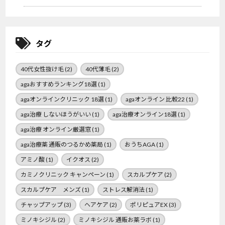
タグ
40代女性抜け毛
(2)
40代薄毛
(2)
agaおすすめランキング18選
(1)
agaオンラインクリニック 18選
(1)
agaオンライン 比較22
(1)
aga治療 しないほうがいい
(1)
aga治療オンライン18選
(1)
aga治療 オンライン厳選窓
(1)
aga治療薬 通販のつるかめ薬局
(1)
おうちAGA
(1)
アミノ酸
(1)
イクオス
(2)
カミノクリニック キャンペーン
(1)
スカルプケア
(2)
スカルプケア メンズ
(1)
ストレス解消法
(1)
チャップアップ
(3)
ヘアケア
(2)
ポリピュアEX
(3)
ミノキシジル
(2)
ミノキシジル 通販お薬ラボ
(1)