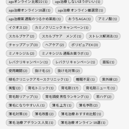
agaオンライン 比較22
(1)
aga治療 しないほうがいい
(1)
aga治療オンライン18選
(1)
aga治療 オンライン厳選窓
(1)
aga治療薬 通販のつるかめ薬局
(1)
おうちAGA
(1)
アミノ酸
(1)
イクオス
(2)
カミノクリニック キャンペーン
(1)
スカルプケア
(2)
スカルプケア メンズ
(1)
ストレス解消法
(1)
チャップアップ
(3)
ヘアケア
(2)
ポリピュアEX
(3)
ミノキシジル
(2)
ミノキシジル 通販お薬ラボ
(1)
レバクリキャンペーン
(1)
レバクリ キャンペーン
(1)
亜鉛
(1)
使用期間
(2)
抜け毛
(2)
抜け毛対策
(2)
植毛クリニックアモースクリニック
(1)
睡眠不足
(1)
紫外線
(2)
美髪
(2)
育毛トニック
(1)
育毛剤
(17)
育毛剤ニューモ
(1)
育毛剤リアップ
(1)
育毛頭皮 男性ランキング
(1)
若ハゲ
(2)
薄毛になりやすい人
(1)
薄毛 上方
(1)
薄毛予防
(2)
薄毛対策
(3)
薄毛改善
(2)
薄毛治療 おすすめ比鮫
(1)
薄毛 治療 アデランス 人気
(1)
薄毛治療 オンライン 18選
(1)