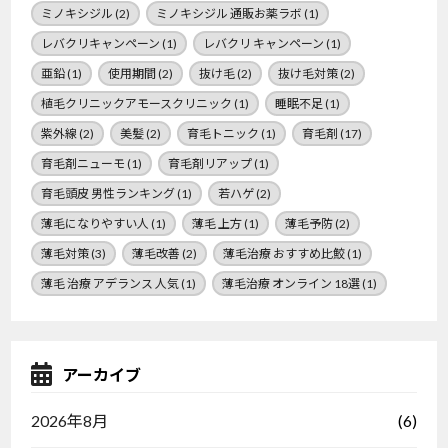
ミノキシジル
(2)
ミノキシジル 通販お薬ラボ
(1)
レバクリキャンペーン
(1)
レバクリ キャンペーン
(1)
亜鉛
(1)
使用期間
(2)
抜け毛
(2)
抜け毛対策
(2)
植毛クリニックアモースクリニック
(1)
睡眠不足
(1)
紫外線
(2)
美髪
(2)
育毛トニック
(1)
育毛剤
(17)
育毛剤ニューモ
(1)
育毛剤リアップ
(1)
育毛頭皮 男性ランキング
(1)
若ハゲ
(2)
薄毛になりやすい人
(1)
薄毛 上方
(1)
薄毛予防
(2)
薄毛対策
(3)
薄毛改善
(2)
薄毛治療 おすすめ比鮫
(1)
薄毛 治療 アデランス 人気
(1)
薄毛治療 オンライン 18選
(1)
アーカイブ
(6)
2026年8月