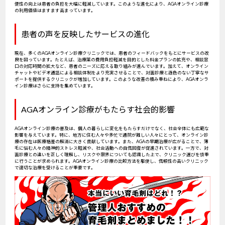
便性の向上は患者の負担を大幅に軽減しています。このような進化により、AGAオンライン診療
の利用価値はますます高まっています。
患者の声を反映したサービスの進化
現在、多くのAGAオンライン診療クリニックでは、患者のフィードバックをもとにサービスの改
良を図っています。たとえば、治療薬の費用負担軽減を目的とした料金プランの拡充や、相談窓
口の対応時間の拡大など、患者のニーズに応える取り組みが進んでいます。加えて、オンライン
チャットやビデオ通話による相談体制をより充実させることで、対面診療と遜色のない丁寧なサ
ポートを提供するクリニックが増加しています。このような改善の積み重ねにより、AGAオンラ
イン診療はさらに支持を集めています。
AGAオンライン診療がもたらす社会的影響
AGAオンライン診療の普及は、個人の暮らしに変化をもたらすだけでなく、社会全体にも広範な
影響を与えています。特に、地方に住む人々や多忙で通院が難しい人々にとって、オンライン診
療の存在は医療格差の解消に大きく貢献しています。また、AGAの早期治療が広がることで、薄
毛に悩む人々の精神的ストレス軽減や、社会活動への自信回復が促進されています。一方で、対
面診療との違いを正しく理解し、リスクや限界についても認識した上で、クリニック選びを慎重
に行うことが求められます。AGAオンライン診療の比較方法を駆使し、信頼性の高いクリニック
で適切な治療を受けることが重要です。