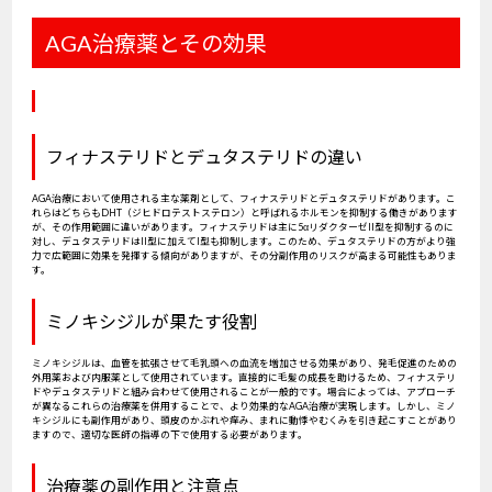
AGA治療薬とその効果
フィナステリドとデュタステリドの違い
AGA治療において使用される主な薬剤として、フィナステリドとデュタステリドがあります。こ
れらはどちらもDHT（ジヒドロテストステロン）と呼ばれるホルモンを抑制する働きがあります
が、その作用範囲に違いがあります。フィナステリドは主に5αリダクターゼII型を抑制するのに
対し、デュタステリドはII型に加えてI型も抑制します。このため、デュタステリドの方がより強
力で広範囲に効果を発揮する傾向がありますが、その分副作用のリスクが高まる可能性もありま
す。
ミノキシジルが果たす役割
ミノキシジルは、血管を拡張させて毛乳頭への血流を増加させる効果があり、発毛促進のための
外用薬および内服薬として使用されています。直接的に毛髪の成長を助けるため、フィナステリ
ドやデュタステリドと組み合わせて使用されることが一般的です。場合によっては、アプローチ
が異なるこれらの治療薬を併用することで、より効果的なAGA治療が実現します。しかし、ミノ
キシジルにも副作用があり、頭皮のかぶれや痒み、まれに動悸やむくみを引き起こすことがあり
ますので、適切な医師の指導の下で使用する必要があります。
治療薬の副作用と注意点