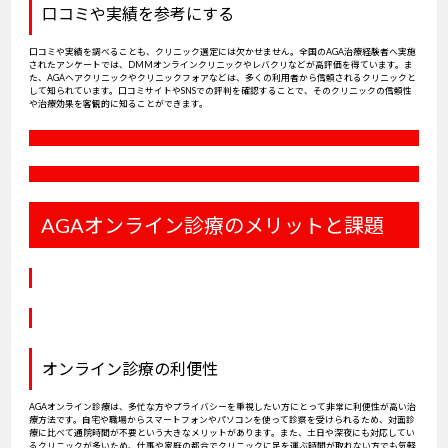
口コミや実績を参考にする
口コミや実績を調べることも、クリニック選定には欠かせません。全国のAGA治療経験者へ実施
されたアンケートでは、DMMオンラインクリニックやレバクリなどが高評価を得ています。ま
た、AGAヘアクリニックやクリニックフォアなどは、多くの利用者から信頼されるクリニックと
して知られています。口コミサイトやSNSでの評判を確認することで、そのクリニックの信頼性
や治療効果を客観的に知ることができます。
AGAオンライン診療のメリットと課題
オンライン診療の利便性
AGAオンライン診療は、多忙な方やプライバシーを重視したい方にとって非常に利便性が高い治
療方法です。自宅や職場からスマートフォンやパソコンを使って診察を受けられるため、対面診
療に比べて通院時間が不要という大きなメリットがあります。また、土日や深夜にも対応してい
るクリニックが多いため、仕事や家庭の都合でクリニックに足を運ぶ時間が取れない方でも気軽