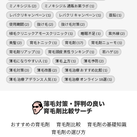
ミノキシジル
(2)
ミノキシジル 通販お薬ラボ
(1)
レバクリキャンペーン
(1)
レバクリ キャンペーン
(1)
亜鉛
(1)
使用期間
(2)
抜け毛
(2)
抜け毛対策
(2)
植毛クリニックアモースクリニック
(1)
睡眠不足
(1)
紫外線
(2)
美髪
(2)
育毛トニック
(1)
育毛剤
(17)
育毛剤ニューモ
(1)
育毛剤リアップ
(1)
育毛頭皮 男性ランキング
(1)
若ハゲ
(2)
薄毛になりやすい人
(1)
薄毛 上方
(1)
薄毛予防
(2)
薄毛対策
(3)
薄毛改善
(2)
薄毛治療 おすすめ比鮫
(1)
薄毛 治療 アデランス 人気
(1)
薄毛治療 オンライン 18選
(1)
おすすめの育毛剤
育毛剤比較
育毛剤の基礎知識
育毛剤の選び方