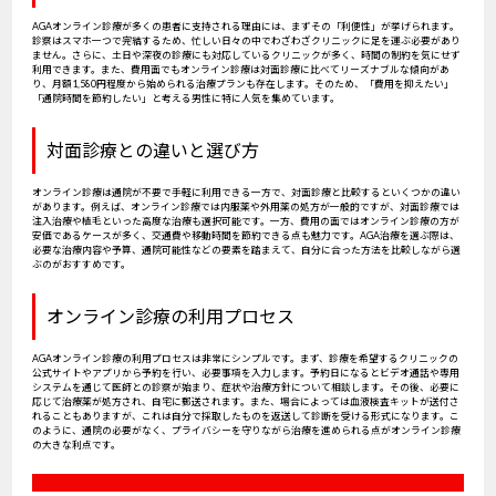
AGAオンライン診療が多くの患者に支持される理由には、まずその「利便性」が挙げられます。
診察はスマホ一つで完結するため、忙しい日々の中でわざわざクリニックに足を運ぶ必要があり
ません。さらに、土日や深夜の診療にも対応しているクリニックが多く、時間の制約を気にせず
利用できます。また、費用面でもオンライン診療は対面診療に比べてリーズナブルな傾向があ
り、月額1,580円程度から始められる治療プランも存在します。そのため、「費用を抑えたい」
「通院時間を節約したい」と考える男性に特に人気を集めています。
対面診療との違いと選び方
オンライン診療は通院が不要で手軽に利用できる一方で、対面診療と比較するといくつかの違い
があります。例えば、オンライン診療では内服薬や外用薬の処方が一般的ですが、対面診療では
注入治療や植毛といった高度な治療も選択可能です。一方、費用の面ではオンライン診療の方が
安価であるケースが多く、交通費や移動時間を節約できる点も魅力です。AGA治療を選ぶ際は、
必要な治療内容や予算、通院可能性などの要素を踏まえて、自分に合った方法を比較しながら選
ぶのがおすすめです。
オンライン診療の利用プロセス
AGAオンライン診療の利用プロセスは非常にシンプルです。まず、診療を希望するクリニックの
公式サイトやアプリから予約を行い、必要事項を入力します。予約日になるとビデオ通話や専用
システムを通じて医師との診察が始まり、症状や治療方針について相談します。その後、必要に
応じて治療薬が処方され、自宅に郵送されます。また、場合によっては血液検査キットが送付さ
れることもありますが、これは自分で採取したものを返送して診断を受ける形式になります。こ
のように、通院の必要がなく、プライバシーを守りながら治療を進められる点がオンライン診療
の大きな利点です。