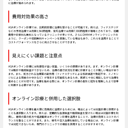
に治療が始められます。
費用対効果の高さ
AGAオンライン診療では、比較的安価に治療を受けることが可能です。例えば、フィナステリド
などの予防治療では月額1,580円程度、発毛治療では月額7,300円程度が相場とされており、初期
費用や診察料も無料となっているクリニックが多いです。さらにDMMオンラインクリニックの
ように、クーポンや初回無料キャンペーンを実施している場合もあり、これらを活用することで
コストパフォーマンスをさらに向上させることができます。
見えにくい課題と注意点
AGAオンライン診療には利便性が高い反面、いくつかの課題があります。まず、オンライン診療
では触診や精密検査ができないため、治療の進行状況を正確に診断することが難しい場合があり
ます。また、処方される治療薬の副作用（フィナステリドによる性欲減退や勃起不全、ミノキシ
ジルによる頭皮のかゆみなど）が発生する可能性もあるため、医師と十分に相談しながら治療を
進めることが大切です。治療を始める際には、オンライン診療の長所と短所を理解した上で慎重
に判断する必要があります。
オンライン診療と併用した選択肢
AGAオンライン診療を最大限に効果的に活用するためには、場合によっては対面診療と併用する
ことも選択肢に入ります。例えば、定期的な血液検査や精密検査を受けたい場合は対面診療を利
用し、普段の薬の処方や経過観察はオンライン診療を活用することで、治療の効率とコストのバ
ランスを取ることができます。また、植毛や注入治療を検討している場合には、オンライン診療
では対応できないため、専門のクリニックでの相談を併用することがおすすめです。