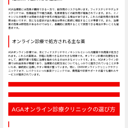
AGA治療薬には効果が期待できる一方で、副作用のリスクも伴います。フィナステリドやデュタ
ステリドでは、性機能低下や精力減退、乳房障害などの副作用が報告されています。また、ミノ
キシジルの使用では頭皮の炎症や体毛の増加が起こる場合があります。これらの副作用の発生頻
度は低いですが、気になる症状が出た場合は早めに医師に相談することが重要です。また、治療
薬の効果は即効性があるわけではなく、長期的に使用することで実感できる場合が多いことも留
意点です。
オンライン診療で処方される主な薬
AGAオンライン診療では、主にフィナステリドやミノキシジルといった内服薬や外用薬が処方さ
れます。これらの薬剤は、手軽に利用できる点が大きな特徴です。オンライン診療の利便性を生
かして、通院不要で気軽に治療を始められるのは大きなメリットです。また、AGAオンライン診
療では料金体系が明確であり、治療薬の比較方法についてもしっかりと提示されていることが多
いため、継続的に治療しやすい環境が整っています。特に、DMMオンラインクリニックやクリ
ニックフォア、レバクリといった推奨クリニックでは、費用面や診察サポートの面でも優れたサ
ービスが提供されています。
AGAオンライン診療クリニックの選び方