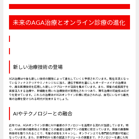
未来のAGA治療とオンライン診療の進化
新しい治療技術の登場
AGA治療は今後も新しい技術の開発によって進化していくと予想されています。現在主流となっ
ているフィナステリドやミノキシジルに加え、遺伝子解析を基にしたオーダーメイドの治療法
や、再生医療技術を応用した新しいアプローチが注目を集めています。また、頭髪の成長因子を
直接注入する治療や、幹細胞を用いた治療技術が実用化されつつあり、薄毛治療の可能性は広が
りを見せています。これらの治療法がAGAオンライン診療に統合されれば、自宅にいながら最先
端の治療を受けられる時代が到来するでしょう。
AIやテクノロジーとの融合
近年では、AGAオンライン診療にAIや最新のテクノロジーを活用する流れが加速しています。特
に、AIは診断の精度向上や患者ごとの最適な治療プランの提案に役立っています。頭皮の画像解
析技術を取り入れることで、毛髪の状態をスキャンし、オンライン上でも専門的な評価が可能に
なっています。また、診療予約から薬の配送スケジュールの調整まで、テクノロジーを通じた利