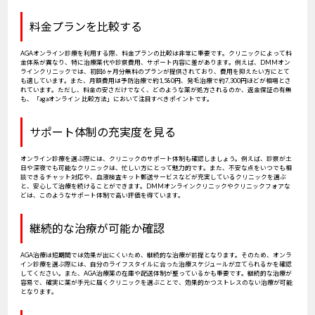
料金プランを比較する
AGAオンライン診療を利用する際、料金プランの比較は非常に重要です。クリニックによって料
金体系が異なり、特に治療薬代や診察費用、サポート内容に差があります。例えば、DMMオン
ラインクリニックでは、初回6ヶ月分無料のプランが提供されており、費用を抑えたい方にとて
も適しています。また、月額費用は予防治療で約1,580円、発毛治療で約7,300円ほどが相場とさ
れています。ただし、料金の安さだけでなく、どのような薬が処方されるのか、返金保証の有無
も、「agaオンライン 比較方法」において注目すべきポイントです。
サポート体制の充実度を見る
オンライン診療を選ぶ際には、クリニックのサポート体制も確認しましょう。例えば、診察が土
日や深夜でも可能なクリニックは、忙しい方にとって魅力的です。また、不安な点をいつでも相
談できるチャット対応や、血液検査キット郵送サービスなどが充実しているクリニックを選ぶ
と、安心して治療を続けることができます。DMMオンラインクリニックやクリニックフォアな
どは、このようなサポート体制で高い評価を得ています。
継続的な治療が可能か確認
AGA治療は短期間では効果が出にくいため、継続的な治療が前提となります。そのため、オンラ
イン診療を選ぶ際には、自分のライフスタイルに合った治療スケジュールが立てられるかを確認
してください。また、AGA治療薬の在庫や配送体制が整っているかも重要です。継続的な治療が
容易で、確実に薬が手元に届くクリニックを選ぶことで、効果的かつストレスのない治療が可能
となります。