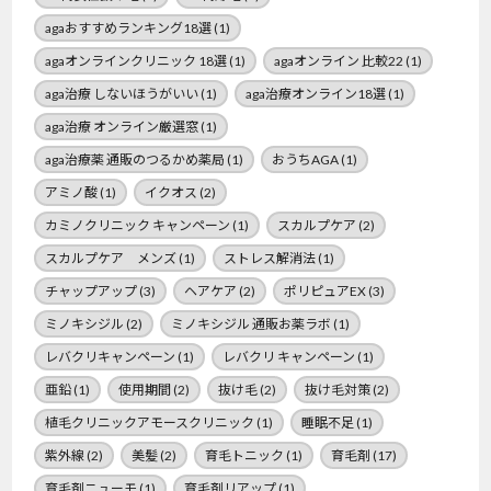
agaおすすめランキング18選
(1)
agaオンラインクリニック 18選
(1)
agaオンライン 比較22
(1)
aga治療 しないほうがいい
(1)
aga治療オンライン18選
(1)
aga治療 オンライン厳選窓
(1)
aga治療薬 通販のつるかめ薬局
(1)
おうちAGA
(1)
アミノ酸
(1)
イクオス
(2)
カミノクリニック キャンペーン
(1)
スカルプケア
(2)
スカルプケア メンズ
(1)
ストレス解消法
(1)
チャップアップ
(3)
ヘアケア
(2)
ポリピュアEX
(3)
ミノキシジル
(2)
ミノキシジル 通販お薬ラボ
(1)
レバクリキャンペーン
(1)
レバクリ キャンペーン
(1)
亜鉛
(1)
使用期間
(2)
抜け毛
(2)
抜け毛対策
(2)
植毛クリニックアモースクリニック
(1)
睡眠不足
(1)
紫外線
(2)
美髪
(2)
育毛トニック
(1)
育毛剤
(17)
育毛剤ニューモ
(1)
育毛剤リアップ
(1)