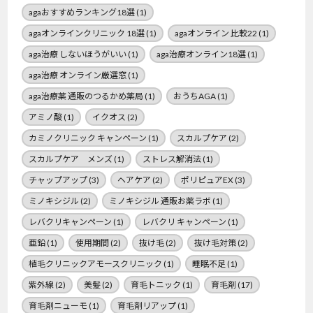
agaおすすめランキング18選
(1)
agaオンラインクリニック 18選
(1)
agaオンライン 比較22
(1)
aga治療 しないほうがいい
(1)
aga治療オンライン18選
(1)
aga治療 オンライン厳選窓
(1)
aga治療薬 通販のつるかめ薬局
(1)
おうちAGA
(1)
アミノ酸
(1)
イクオス
(2)
カミノクリニック キャンペーン
(1)
スカルプケア
(2)
スカルプケア メンズ
(1)
ストレス解消法
(1)
チャップアップ
(3)
ヘアケア
(2)
ポリピュアEX
(3)
ミノキシジル
(2)
ミノキシジル 通販お薬ラボ
(1)
レバクリキャンペーン
(1)
レバクリ キャンペーン
(1)
亜鉛
(1)
使用期間
(2)
抜け毛
(2)
抜け毛対策
(2)
植毛クリニックアモースクリニック
(1)
睡眠不足
(1)
紫外線
(2)
美髪
(2)
育毛トニック
(1)
育毛剤
(17)
育毛剤ニューモ
(1)
育毛剤リアップ
(1)