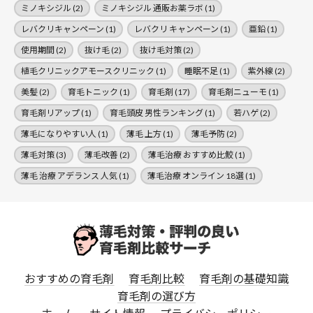
ミノキシジル
(2)
ミノキシジル 通販お薬ラボ
(1)
レバクリキャンペーン
(1)
レバクリ キャンペーン
(1)
亜鉛
(1)
使用期間
(2)
抜け毛
(2)
抜け毛対策
(2)
植毛クリニックアモースクリニック
(1)
睡眠不足
(1)
紫外線
(2)
美髪
(2)
育毛トニック
(1)
育毛剤
(17)
育毛剤ニューモ
(1)
育毛剤リアップ
(1)
育毛頭皮 男性ランキング
(1)
若ハゲ
(2)
薄毛になりやすい人
(1)
薄毛 上方
(1)
薄毛予防
(2)
薄毛対策
(3)
薄毛改善
(2)
薄毛治療 おすすめ比鮫
(1)
薄毛 治療 アデランス 人気
(1)
薄毛治療 オンライン 18選
(1)
おすすめの育毛剤
育毛剤比較
育毛剤の基礎知識
育毛剤の選び方