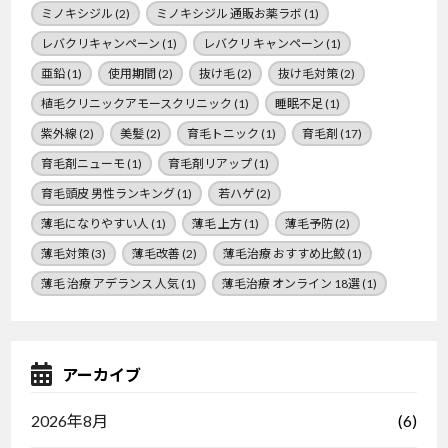
ミノキシジル
(2)
ミノキシジル 通販お薬ラボ
(1)
レバクリキャンペーン
(1)
レバクリ キャンペーン
(1)
亜鉛
(1)
使用期間
(2)
抜け毛
(2)
抜け毛対策
(2)
植毛クリニックアモースクリニック
(1)
睡眠不足
(1)
紫外線
(2)
美髪
(2)
育毛トニック
(1)
育毛剤
(17)
育毛剤ニューモ
(1)
育毛剤リアップ
(1)
育毛頭皮 男性ランキング
(1)
若ハゲ
(2)
薄毛になりやすい人
(1)
薄毛 上方
(1)
薄毛予防
(2)
薄毛対策
(3)
薄毛改善
(2)
薄毛治療 おすすめ比鮫
(1)
薄毛 治療 アデランス 人気
(1)
薄毛治療 オンライン 18選
(1)
アーカイブ
(6)
2026年8月