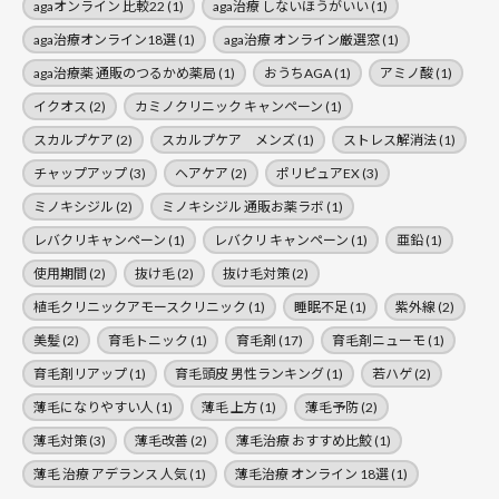
agaオンライン 比較22
(1)
aga治療 しないほうがいい
(1)
aga治療オンライン18選
(1)
aga治療 オンライン厳選窓
(1)
aga治療薬 通販のつるかめ薬局
(1)
おうちAGA
(1)
アミノ酸
(1)
イクオス
(2)
カミノクリニック キャンペーン
(1)
スカルプケア
(2)
スカルプケア メンズ
(1)
ストレス解消法
(1)
チャップアップ
(3)
ヘアケア
(2)
ポリピュアEX
(3)
ミノキシジル
(2)
ミノキシジル 通販お薬ラボ
(1)
レバクリキャンペーン
(1)
レバクリ キャンペーン
(1)
亜鉛
(1)
使用期間
(2)
抜け毛
(2)
抜け毛対策
(2)
植毛クリニックアモースクリニック
(1)
睡眠不足
(1)
紫外線
(2)
美髪
(2)
育毛トニック
(1)
育毛剤
(17)
育毛剤ニューモ
(1)
育毛剤リアップ
(1)
育毛頭皮 男性ランキング
(1)
若ハゲ
(2)
薄毛になりやすい人
(1)
薄毛 上方
(1)
薄毛予防
(2)
薄毛対策
(3)
薄毛改善
(2)
薄毛治療 おすすめ比鮫
(1)
薄毛 治療 アデランス 人気
(1)
薄毛治療 オンライン 18選
(1)