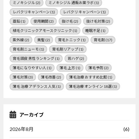
ミノキシジル
(2)
ミノキシジル 通販お薬ラボ
(1)
レバクリキャンペーン
(1)
レバクリ キャンペーン
(1)
亜鉛
(1)
使用期間
(2)
抜け毛
(2)
抜け毛対策
(2)
植毛クリニックアモースクリニック
(1)
睡眠不足
(1)
紫外線
(2)
美髪
(2)
育毛トニック
(1)
育毛剤
(17)
育毛剤ニューモ
(1)
育毛剤リアップ
(1)
育毛頭皮 男性ランキング
(1)
若ハゲ
(2)
薄毛になりやすい人
(1)
薄毛 上方
(1)
薄毛予防
(2)
薄毛対策
(3)
薄毛改善
(2)
薄毛治療 おすすめ比鮫
(1)
薄毛 治療 アデランス 人気
(1)
薄毛治療 オンライン 18選
(1)
アーカイブ
(6)
2026年8月