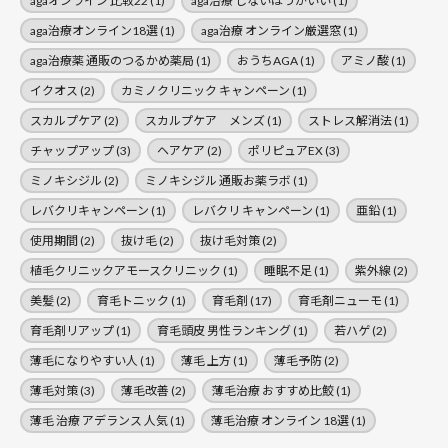
agaオンライン 比較22
(1)
aga治療 しないほうがいい
(1)
aga治療オンライン18選
(1)
aga治療 オンライン厳選窓
(1)
aga治療薬 通販のつるかめ薬局
(1)
おうちAGA
(1)
アミノ酸
(1)
イクオス
(2)
カミノクリニック キャンペーン
(1)
スカルプケア
(2)
スカルプケア メンズ
(1)
ストレス解消法
(1)
チャップアップ
(3)
ヘアケア
(2)
ポリピュアEX
(3)
ミノキシジル
(2)
ミノキシジル 通販お薬ラボ
(1)
レバクリキャンペーン
(1)
レバクリ キャンペーン
(1)
亜鉛
(1)
使用期間
(2)
抜け毛
(2)
抜け毛対策
(2)
植毛クリニックアモースクリニック
(1)
睡眠不足
(1)
紫外線
(2)
美髪
(2)
育毛トニック
(1)
育毛剤
(17)
育毛剤ニューモ
(1)
育毛剤リアップ
(1)
育毛頭皮 男性ランキング
(1)
若ハゲ
(2)
薄毛になりやすい人
(1)
薄毛 上方
(1)
薄毛予防
(2)
薄毛対策
(3)
薄毛改善
(2)
薄毛治療 おすすめ比鮫
(1)
薄毛 治療 アデランス 人気
(1)
薄毛治療 オンライン 18選
(1)