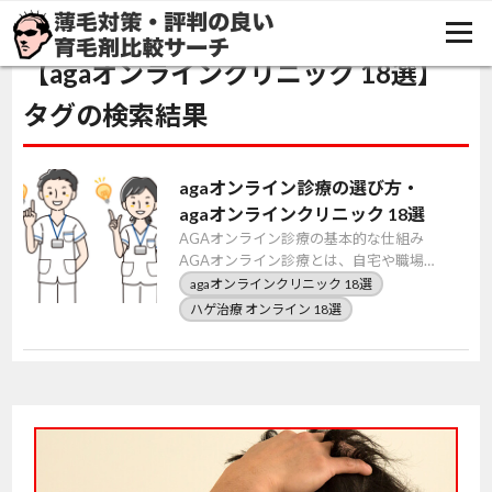
TOP
agaオンラインクリニック 18選
【agaオンラインクリニック 18選】
タグの検索結果
agaオンライン診療の選び方・
agaオンラインクリニック 18選
AGAオンライン診療の基本的な仕組み
AGAオンライン診療とは、自宅や職場か
らスマートフォンやパソコンを使って、
agaオンラインクリニック 18選
医師による診察やカウンセリングを受け
ハゲ治療 オンライン 18選
ることができ […]