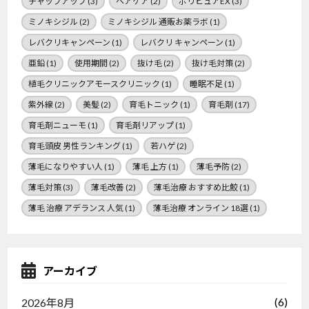
チャップアップ
(3)
ヘアケア
(2)
ポリピュアEX
(3)
ミノキシジル
(2)
ミノキシジル 通販お薬ラボ
(1)
レバクリキャンペーン
(1)
レバクリ キャンペーン
(1)
亜鉛
(1)
使用期間
(2)
抜け毛
(2)
抜け毛対策
(2)
植毛クリニックアモースクリニック
(1)
睡眠不足
(1)
紫外線
(2)
美髪
(2)
育毛トニック
(1)
育毛剤
(17)
育毛剤ニューモ
(1)
育毛剤リアップ
(1)
育毛頭皮 男性ランキング
(1)
若ハゲ
(2)
薄毛になりやすい人
(1)
薄毛 上方
(1)
薄毛予防
(2)
薄毛対策
(3)
薄毛改善
(2)
薄毛治療 おすすめ比鮫
(1)
薄毛 治療 アデランス 人気
(1)
薄毛治療 オンライン 18選
(1)
アーカイブ
(6)
2026年8月