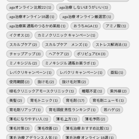
agaオンライン 比較22
(1)
aga治療 しないほうがいい
(1)
aga治療オンライン18選
(1)
aga治療 オンライン厳選窓
(1)
aga治療薬 通販のつるかめ薬局
(1)
おうちAGA
(1)
アミノ酸
(1)
イクオス
(2)
カミノクリニック キャンペーン
(1)
スカルプケア
(2)
スカルプケア メンズ
(1)
ストレス解消法
(1)
チャップアップ
(3)
ヘアケア
(2)
ポリピュアEX
(3)
ミノキシジル
(2)
ミノキシジル 通販お薬ラボ
(1)
レバクリキャンペーン
(1)
レバクリ キャンペーン
(1)
亜鉛
(1)
使用期間
(2)
抜け毛
(2)
抜け毛対策
(2)
植毛クリニックアモースクリニック
(1)
睡眠不足
(1)
紫外線
(2)
美髪
(2)
育毛トニック
(1)
育毛剤
(17)
育毛剤ニューモ
(1)
育毛剤リアップ
(1)
育毛頭皮 男性ランキング
(1)
若ハゲ
(2)
薄毛になりやすい人
(1)
薄毛 上方
(1)
薄毛予防
(2)
薄毛対策
(3)
薄毛改善
(2)
薄毛治療 おすすめ比鮫
(1)
薄毛 治療 アデランス 人気
(1)
薄毛治療 オンライン 18選
(1)