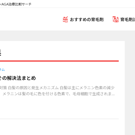
ンAGA治療比較サーチ
おすすめの育毛剤
育毛剤
果
ラム
その解決法まとめ
の対策 白髪の原因と発生メカニズム 白髪は主にメラニン色素の減少
。メラニンは髪の毛に色を付ける色素で、毛母細胞で生成されま