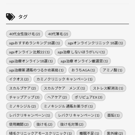
タグ
40代女性抜け毛
(2)
40代薄毛
(2)
agaおすすめランキング18選
(1)
agaオンラインクリニック 18選
(1)
agaオンライン 比較22
(1)
aga治療 しないほうがいい
(1)
aga治療オンライン18選
(1)
aga治療 オンライン厳選窓
(1)
aga治療薬 通販のつるかめ薬局
(1)
おうちAGA
(1)
アミノ酸
(1)
イクオス
(2)
カミノクリニック キャンペーン
(1)
スカルプケア
(2)
スカルプケア メンズ
(1)
ストレス解消法
(1)
チャップアップ
(3)
ヘアケア
(2)
ポリピュアEX
(3)
ミノキシジル
(2)
ミノキシジル 通販お薬ラボ
(1)
レバクリキャンペーン
(1)
レバクリ キャンペーン
(1)
亜鉛
(1)
使用期間
(2)
抜け毛
(2)
抜け毛対策
(2)
植毛クリニックアモースクリニック
(1)
睡眠不足
(1)
紫外線
(2)