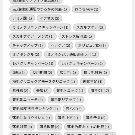
aga治療 オンライン厳選窓
(1)
aga治療薬 通販のつるかめ薬局
(1)
おうちAGA
(1)
アミノ酸
(1)
イクオス
(2)
カミノクリニック キャンペーン
(1)
スカルプケア
(2)
スカルプケア メンズ
(1)
ストレス解消法
(1)
チャップアップ
(3)
ヘアケア
(2)
ポリピュアEX
(3)
ミノキシジル
(2)
ミノキシジル 通販お薬ラボ
(1)
レバクリキャンペーン
(1)
レバクリ キャンペーン
(1)
亜鉛
(1)
使用期間
(2)
抜け毛
(2)
抜け毛対策
(2)
植毛クリニックアモースクリニック
(1)
睡眠不足
(1)
紫外線
(2)
美髪
(2)
育毛トニック
(1)
育毛剤
(17)
育毛剤ニューモ
(1)
育毛剤リアップ
(1)
育毛頭皮 男性ランキング
(1)
若ハゲ
(2)
薄毛になりやすい人
(1)
薄毛 上方
(1)
薄毛予防
(2)
薄毛対策
(3)
薄毛改善
(2)
薄毛治療 おすすめ比鮫
(1)